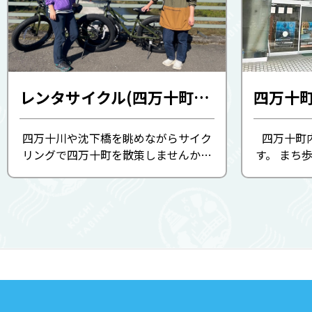
レンタサイクル(四万十町観光協会)
四万十
四万十川や沈下橋を眺めながらサイク
四万十町
リングで四万十町を散策しませんか。
す。 まち
まちなかマップもお渡しできます。
コインロ
便利にご利
います。 
図、イベ