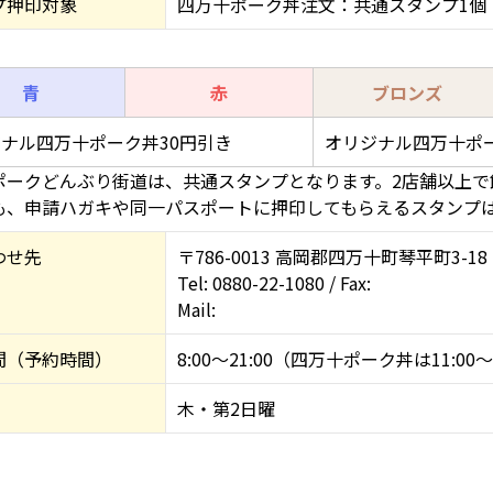
プ押印対象
四万十ポーク丼注文：共通スタンプ1個
青
赤
ブロンズ
ナル四万十ポーク丼30円引き
オリジナル四万十ポー
ポークどんぶり街道は、共通スタンプとなります。2店舗以上
も、申請ハガキや同一パスポートに押印してもらえるスタンプは
わせ先
〒786-0013 高岡郡四万十町琴平町3-18
Tel: 0880-22-1080 / Fax:
Mail:
間（予約時間）
8:00～21:00（四万十ポーク丼は11:00～
木・第2日曜