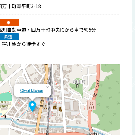
四万十町琴平町3-18
車
高知自動車道・四万十町中央ICから車で約5分
鉄道
・窪川駅から徒歩すぐ
×
Oiwai kitchen