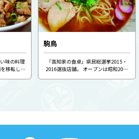
駒鳥
い味の料理
「高知家の食卓」県民総選挙2015・
舗を移転して
2016選抜店舗。 オープンは昭和20年
な味覚の丼は
代。長年愛され続けた先代の味を現店
丼からはみで
主が受け継いだ。メニューは中華そば
た豚肉と甘
オンリー。鶏ガラ・野菜・果物をコト
山...
コト煮込み、仕上げにジャコのダシ
を...