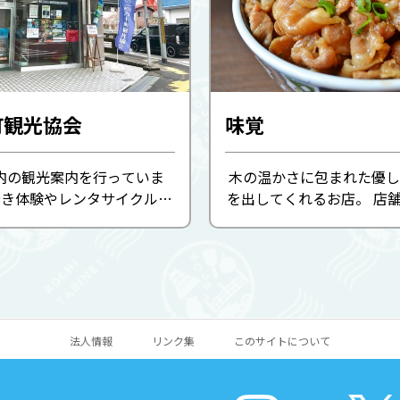
町観光協会
味覚
内の観光案内を行っていま
木の温かさに包まれた優し
歩き体験やレンタサイクル、
を出してくれるお店。 店
ッカーなど、観光のお客様に
新しくなった味覚。 そん
用いただけるよう整備して
「四万十でガッツリ！」 
無料の観光パンフレットや地
そうな勢いで贅沢に盛られ
ント情報を掲示・配 ...
辛な味を引き立ててくれる
法人情報
リンク集
このサイトについて