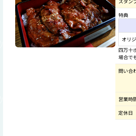
スタン
特典
オリジ
四万十
場合で
問い合
営業時
定休日