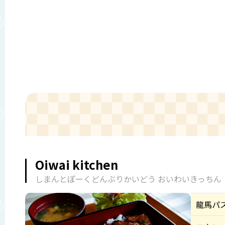
Oiwai kitchen
しまんとぽーくどんぶりかいどう おいわいきっちん
龍馬パ