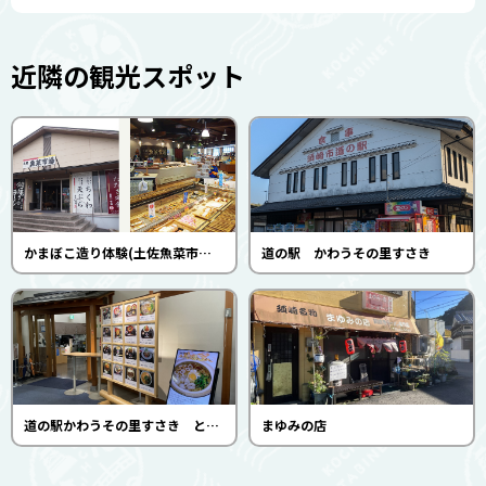
近隣の観光スポット
かまぼこ造り体験(土佐魚菜市場本店)
道の駅 かわうその里すさき
道の駅かわうその里すさき とれた亭
まゆみの店