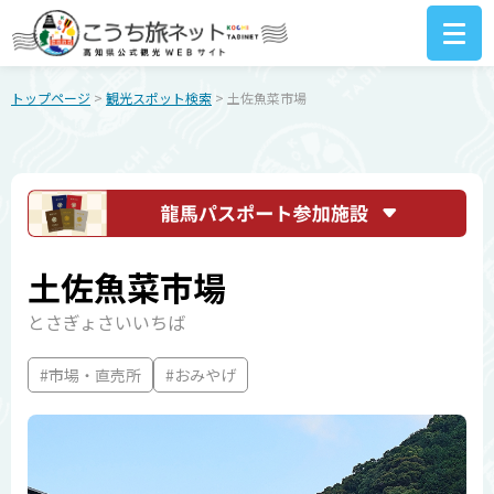
トップページ
>
観光スポット検索
> 土佐魚菜市場
土佐魚菜市場
とさぎょさいいちば
#市場・直売所
#おみやげ