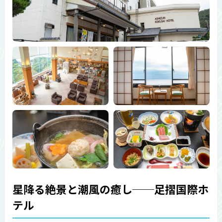
星降る絶景と潮風の癒し──足摺国際ホ
テル