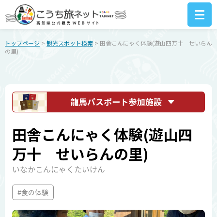
トップページ
>
観光スポット検索
> 田舎こんにゃく体験(遊山四万十 せいらん
の里)
田舎こんにゃく体験(遊山四
万十 せいらんの里)
いなかこんにゃくたいけん
#食の体験