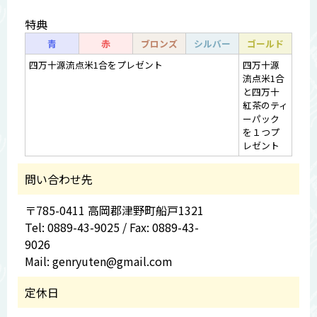
特典
青
赤
ブロンズ
シルバー
ゴールド
四万十源流点米1合をプレゼント
四万十源
流点米1合
と四万十
紅茶のティ
ーパック
を１つプ
レゼント
問い合わせ先
〒785-0411 高岡郡津野町船戸1321
Tel: 0889-43-9025 / Fax: 0889-43-
9026
Mail: genryuten@gmail.com
定休日