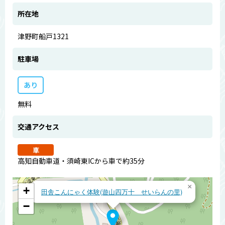
所在地
津野町船戸1321
駐車場
あり
無料
交通アクセス
車
高知自動車道・須崎東ICから車で約35分
×
+
田舎こんにゃく体験(遊山四万十 せいらんの里)
−