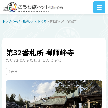
トップページ
>
観光スポット検索
> 第32番札所 禅師峰寺
第32番札所 禅師峰寺
だい32ばんふだしょ ぜんじぶじ
#寺社