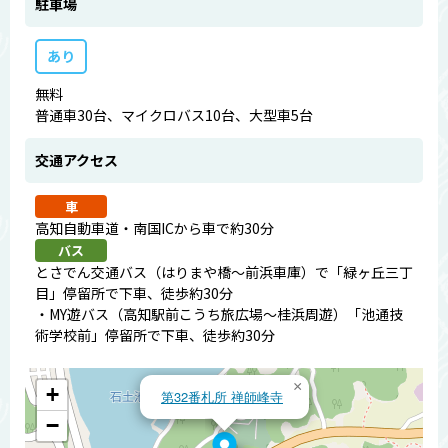
駐車場
あり
無料
普通車30台、マイクロバス10台、大型車5台
交通アクセス
車
高知自動車道・南国ICから車で約30分
バス
とさでん交通バス（はりまや橋～前浜車庫）で「緑ヶ丘三丁
目」停留所で下車、徒歩約30分
・MY遊バス（高知駅前こうち旅広場～桂浜周遊）「池通技
術学校前」停留所で下車、徒歩約30分
×
+
第32番札所 禅師峰寺
−