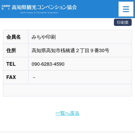
高知県観光コンベンション協会
>
賛助会員一覧
> みちや印刷
印刷業
会員名
みちや印刷
住所
高知県高知市桟橋通２丁目９番30号
TEL
090-6283-4590
FAX
－
一覧へ戻る