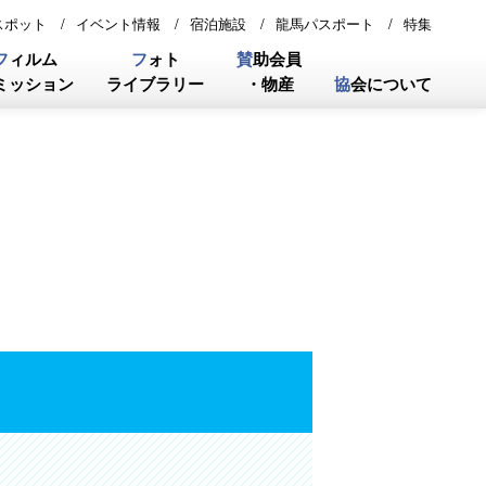
スポット
イベント情報
宿泊施設
龍馬パスポート
特集
フ
ィルム
フ
ォト
賛
助会員
ミッション
ライブラリー
・物産
協
会について