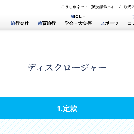
こうち旅ネット（観光情報へ）
観光
M
ICE・
旅
行会社
教
育旅行
学会・大会等
ス
ポーツ
コ
ディスクロージャー
1.定款