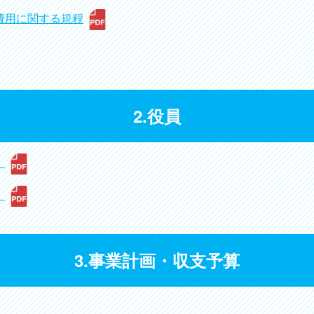
費用に関する規程
2.役員
）
）
3.事業計画・収支予算