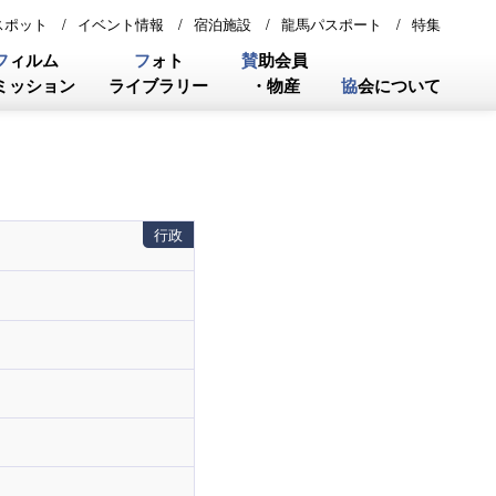
スポット
イベント情報
宿泊施設
龍馬パスポート
特集
フ
ィルム
フ
ォト
賛
助会員
ミッション
ライブラリー
・物産
協
会について
行政