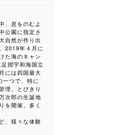
中、息をのむよ
中公園に指定さ
大自然が作り出
2019年４月に
けた海のキャン
に足摺宇和海国立
月には四国最大
の一つで、特に
管理。とびきり
万次郎の生誕地
りを開催。多く
ど、様々な体験