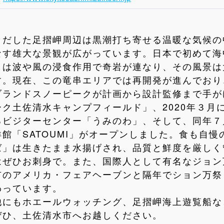
きだした足摺岬周辺は黒潮打ち寄せる温暖な気候の
なす雄大な景観が広がっています。日本で初めて海
しは波や風の浸食作用で奇岩が連なり、その風景は
。現在、この竜串エリアでは再開発が進んでおり、
ブランドスノーピークが計画から設計監修まで手が
ク土佐清水キャンプフィールド」、2020年３月
るビジターセンター「うみのわ」、そして、同年７
館「SATOUMI」がオープンしました。食も自慢
ば」は生きたまま水揚げされ、品質と鮮度を厳しく
はぜひお刺身で。また、国際人として有名なジョン
市のアメリカ・フェアヘーブ
ンと隔年でション万祭
わっています。
他にもホエールウォッチング、足摺岬海上遊覧船な
ぜひ、土佐清水市へお越しください。