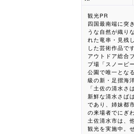
観光PR
四国最南端に突
うな自然が織り
れた竜串・見残
した芸術作品です
アウトドア総合
プ場「スノーピー
公園で唯一とな
級の新・足摺海洋
「土佐の清水さ
新鮮な清水さば
であり、姉妹都
の来場者でにぎ
土佐清水市は、
観光を実施中。