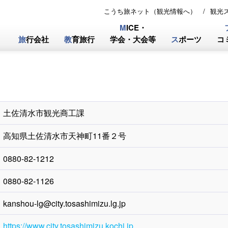
こうち旅ネット（観光情報へ）
観光
M
ICE・
旅
行会社
教
育旅行
学会・大会等
ス
ポーツ
コ
土佐清水市観光商工課
高知県土佐清水市天神町11番２号
0880-82-1212
0880-82-1126
kanshou-lg@city.tosashimizu.lg.jp
https://www.city.tosashimizu.kochi.jp