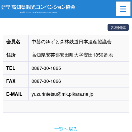
高知県観光コンベンション協会
>
賛助会員一覧
> 中芸のゆずと森林鉄道日本遺
産協議会
各種団体
会員名
中芸のゆずと森林鉄道日本遺産協議会
住所
高知県安芸郡安田町大字安田1850番地
TEL
0887-30-1865
FAX
0887-30-1866
E-MAIL
yuzurintetsu@mk.pikara.ne.jp
一覧へ戻る