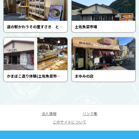
道の駅かわうその里すさき とれた亭
土佐魚菜市場
かまぼこ造り体験(土佐魚菜市場本店)
まゆみの店
法人情報
リンク集
このサイトについて