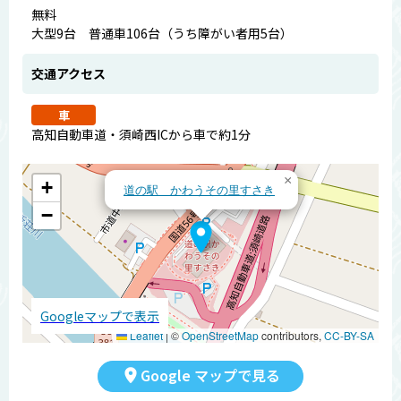
無料
大型9台 普通車106台（うち障がい者用5台）
交通アクセス
車
高知自動車道・須崎西ICから車で約1分
×
+
道の駅 かわうその里すさき
−
Googleマップで表示
Leaflet
|
©
OpenStreetMap
contributors,
CC-BY-SA
Google マップで見る