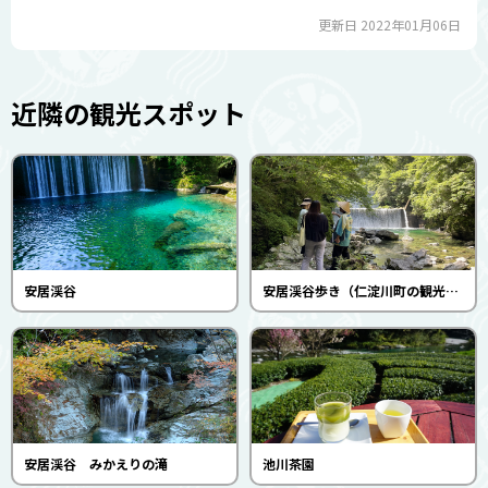
更新日 2022年01月06日
近隣の観光スポット
安居渓谷
安居渓谷歩き（仁淀川町の観光を考える会）
安居渓谷 みかえりの滝
池川茶園