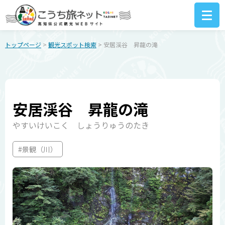
トップページ
>
観光スポット検索
> 安居渓谷 昇龍の滝
安居渓谷 昇龍の滝
やすいけいこく しょうりゅうのたき
#景観（川）