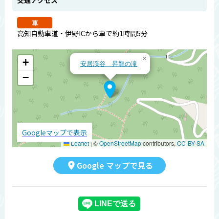
交通アクセス
車
高知自動車道・伊野ICから車で約1時間5分
×
+
安居渓谷 昇龍の滝
−
Googleマップで表示
Leaflet
|
©
OpenStreetMap
contributors,
CC-BY-SA
Google マップで見る