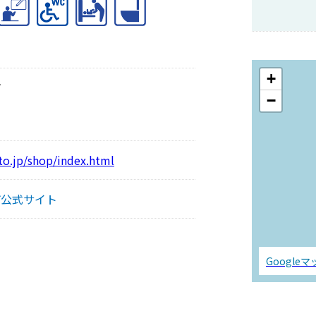
+
市
−
o.jp/shop/index.html
市公式サイト
Google