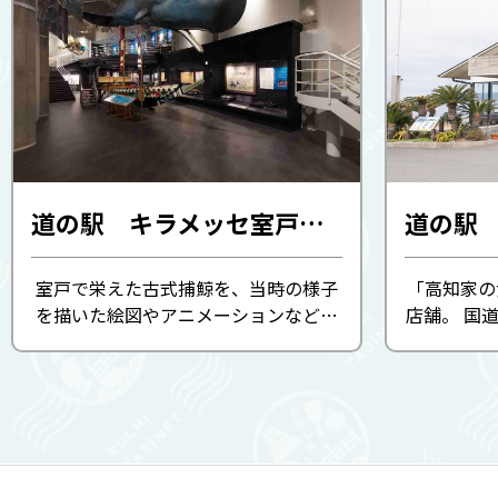
道の駅 キラメッセ室戸 鯨館
室戸で栄えた古式捕鯨を、当時の様子
「高知家の
を描いた絵図やアニメーションなどで
店舗。 国
わかりやすく紹介します。 バーチャル
ッセ室戸
リアリティの勢子船乗船体験が大人気
ビューの
です。
海原を眺
す。地元の