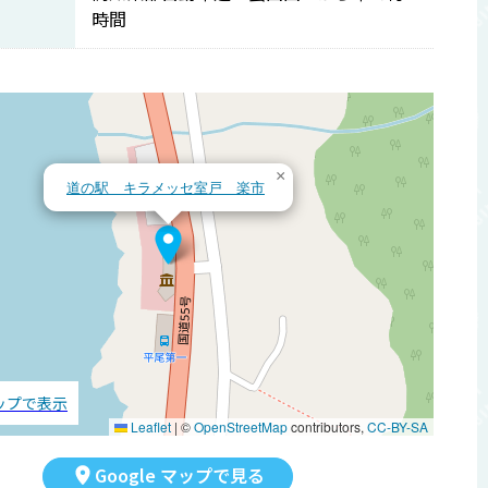
時間
×
道の駅 キラメッセ室戸 楽市
マップで表示
Leaflet
|
©
OpenStreetMap
contributors,
CC-BY-SA
Google マップで見る