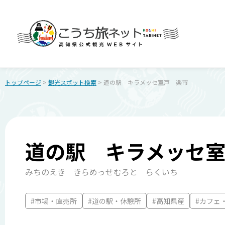
トップページ
>
観光スポット検索
> 道の駅 キラメッセ室戸 楽市
道の駅 キラメッセ
みちのえき きらめっせむろと らくいち
#市場・直売所
#道の駅・休憩所
#高知県産
#カフェ