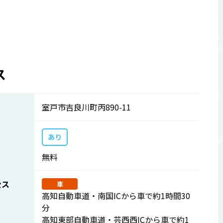
ス
室戸市吉良川町丙890-11
あり
無料
セス
車
高知自動車道・南国ICから車で約1時間30
分
高知東部自動車道・芸西西ICから車で約1