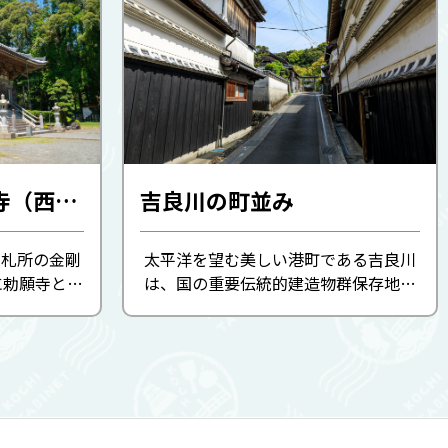
第26番札所 金剛頂寺（西寺）
吉良川の町並み
番札所の金剛
太平洋を望む美しい港町である吉良川
に勅願寺とし
は、国の重要伝統的建造物群保存地区
表する宗教
に選ばれており、江戸から昭和初期に
。 当時は密
かけて栄えた時代の面影が色濃く残っ
山において
ています。 特徴的なのは、土佐漆喰の
たか...
白い壁と、水害や火災から家 ...