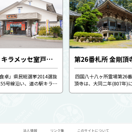
道の駅 キラメッセ室戸 食遊-鯨の郷-
食卓」県民総選挙2014選抜
四国八十八ヶ所霊場第26
道55号線沿い、道の駅キラメ
頂寺は、大同二年(807年)
内のレストラン。オーシャン
て建立され、平安時代の代
開放的な店内で、室戸沖の大
家の空海が開祖となります
めながら鯨料理を味わえま
教道場として栄え、室戸三
新鮮魚介を中心とした ...
通称「西寺」と呼ばれ、ま
法人情報
リンク集
このサイトについて