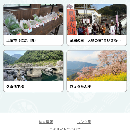
土曜市（仁淀川町）
武田の里 大崎の陣“まいさるく”（武田勝頼土佐の会）
久喜沈下橋
ひょうたん桜
法人情報
リンク集
このサイトについて