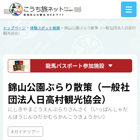
トップページ
>
体験スポット検索
> 錦山公園ぶらり散策（一般社団法人日高村
観光協会）
錦山公園ぶらり散策（一般社
団法人日高村観光協会）
にしきやまこうえんぶらりさんさく（いっぱんしゃだ
んほうじんひだかむらかんこうきょうかい）
#ガイドツアー