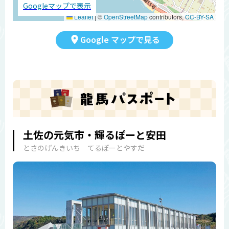
Googleマップで表示
Leaflet
|
©
OpenStreetMap
contributors,
CC-BY-SA
Google マップで見る
土佐の元気市・輝るぽーと安田
とさのげんきいち てるぽーとやすだ