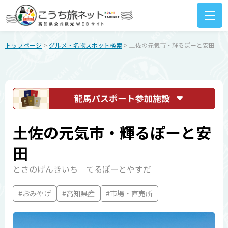
トップページ
>
グルメ・名物スポット検索
> 土佐の元気市・輝るぽーと安田
土佐の元気市・輝るぽーと安
田
とさのげんきいち てるぽーとやすだ
#おみやげ
#高知県産
#市場・直売所