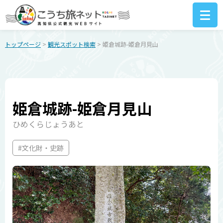
トップページ
>
観光スポット検索
> 姫倉城跡-姫倉月見山
姫倉城跡-姫倉月見山
ひめくらじょうあと
#文化財・史跡