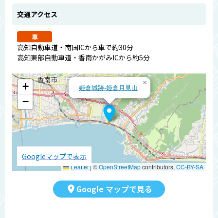
交通アクセス
車
高知自動車道・南国ICから車で約30分
高知東部自動車道・香南かがみICから約5分
×
+
姫倉城跡-姫倉月見山
−
Googleマップで表示
Leaflet
|
©
OpenStreetMap
contributors,
CC-BY-SA
Google マップで見る