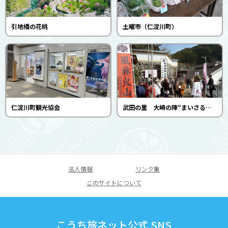
引地橋の花桃
土曜市（仁淀川町）
仁淀川町観光協会
武田の里 大崎の陣“まいさるく”（武田勝頼土佐の会）
法人情報
リンク集
このサイトについて
こうち旅ネット公式 SNS