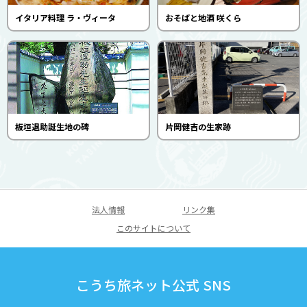
イタリア料理 ラ・ヴィータ
おそばと地酒 咲くら
板垣退助誕生地の碑
片岡健吉の生家跡
法人情報
リンク集
このサイトについて
こうち旅ネット公式 SNS