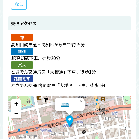
なし
交通アクセス
車
高知自動車道・高知ICから車で約15分
鉄道
JR高知駅下車、徒歩20分
バス
とさでん交通バス「大橋通」下車、徒歩1分
路面電車
とさでん交通 路面電車「大橋通」下車、徒歩1分
×
+
黒尊
−