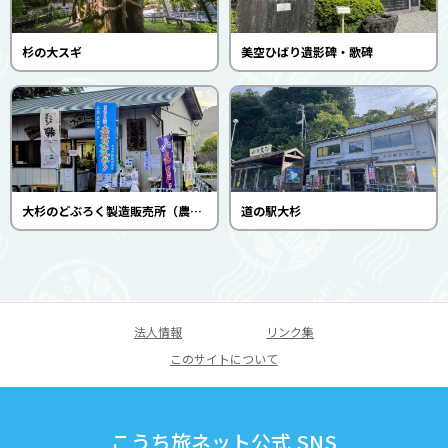
杉の大スギ
美空ひばり遺影碑・歌碑
大杉のどぶろく製造販売所（農家食堂ファミリー大杉）
道の駅大杉
法人情報
リンク集
このサイトについて
こうち旅ネット公式 SNS