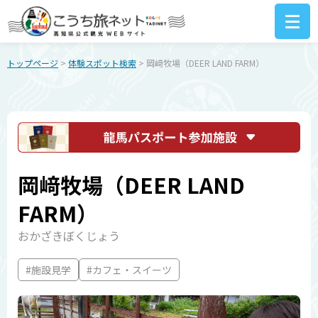
トップページ
>
体験スポット検索
> 岡﨑牧場（DEER LAND FARM）
岡﨑牧場（DEER LAND
FARM）
おかざきぼくじょう
#施設見学
#カフェ・スイーツ