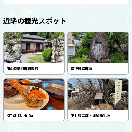
近隣の観光スポット
田中良助旧邸資料館
鹿持雅澄邸跡
KITCHEN Ni-Da
平井収二郎・加尾誕生地