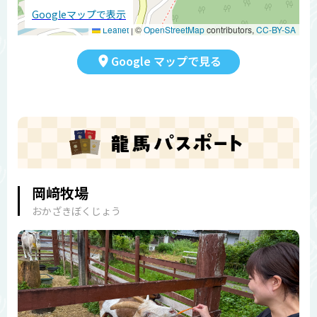
Googleマップで表示
Leaflet
|
©
OpenStreetMap
contributors,
CC-BY-SA
Google マップで見る
岡﨑牧場
おかざきぼくじょう