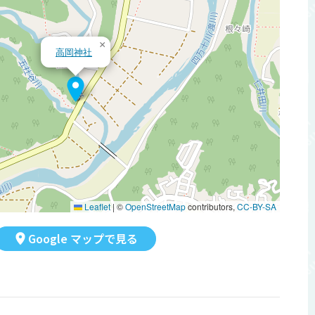
×
高岡神社
Leaflet
|
©
OpenStreetMap
contributors,
CC-BY-SA
Google マップで見る