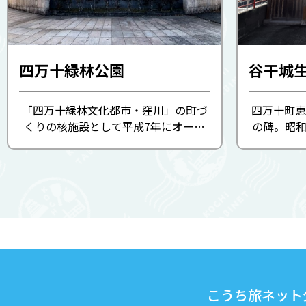
四万十緑林公園
谷干城
「四万十緑林文化都市・窪川」の町づ
四万十町恵
くりの核施設として平成7年にオープ
の碑。昭和
ンした公園。環境と調和を大切につく
建設会が建
られた公園内には、ゴーカート場、ア
町窪川出
スレチック、野外ステージなど多くの
では、板垣
レクリエーション施設があり、 ...
て転戦。
こうち旅ネット公