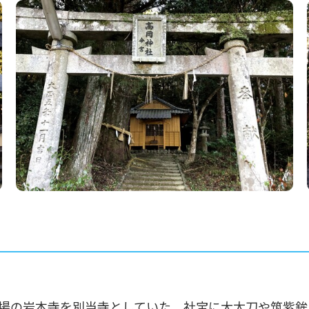
場の岩本寺を別当寺としていた。社宝に大太刀や筑紫鉾