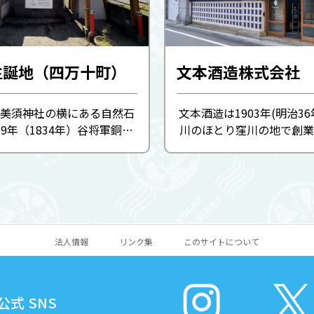
生誕地（四万十町）
文本酒造株式会社
美須神社の横にある自然石
文本酒造は1903年(明治3
9年（1834年）谷将軍銅像
川のほとり窪川の地で創業
立しました。 干城は四万十
120年以上の歴史を持ち
身の幕末の志士で、戊辰戦争
愛される地酒を醸してきま
退助と共に土佐藩兵を率い
ロナ渦の煽りを受け2020
西南戦争では熊本鎮台 ...
醸造を休止。しかし、地
あ...
法人情報
リンク集
このサイトについて
式 SNS