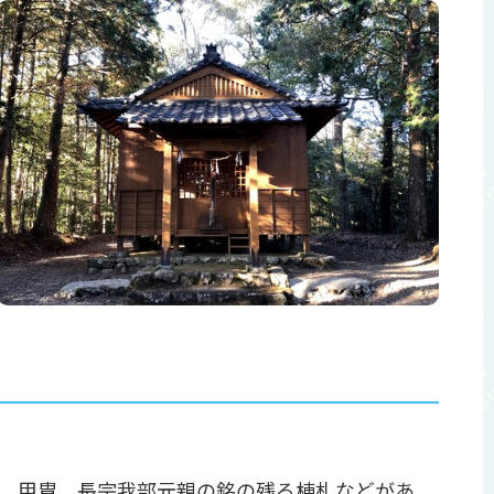
、甲胄、長宗我部元親の銘の残る棟札などがあ