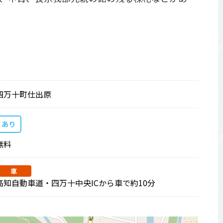
四万十町仕出原
あり
無料
車
高知自動車道・四万十中央ICから車で約10分