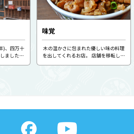
味覚
6年)、四万十
木の温かさに包まれた優しい味の料理
しました。
を出してくれるお店。 店舗を移転して
、長年地域に
新しくなった味覚。 そんな味覚の丼は
したが、コ
「四万十でガッツリ！」 丼からはみで
年から3年間
そうな勢いで贅沢に盛られた豚肉と甘
域の誇りで
辛な味を引き立ててくれる山...