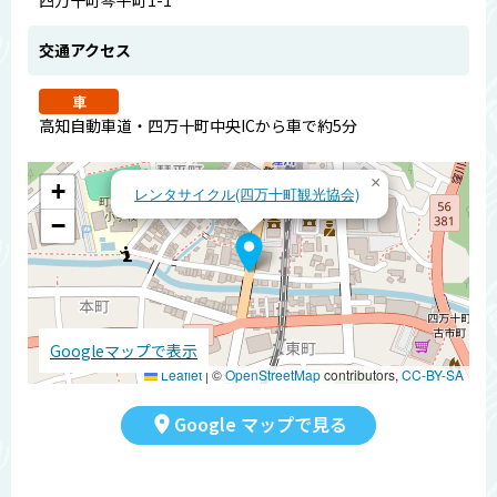
交通アクセス
車
高知自動車道・四万十町中央ICから車で約5分
×
+
レンタサイクル(四万十町観光協会)
−
Googleマップで表示
Leaflet
|
©
OpenStreetMap
contributors,
CC-BY-SA
Google マップで見る