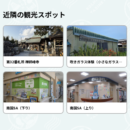
近隣の観光スポット
第32番札所 禅師峰寺
吹きガラス体験（小さなガラス工房 透千（とーち））
南国SA（下り）
南国SA（上り）