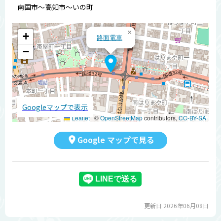
南国市～高知市～いの町
×
+
路面電車
−
Googleマップで表示
Leaflet
|
©
OpenStreetMap
contributors,
CC-BY-SA
Google マップで見る
更新日 2026年06月08日