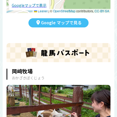
Googleマップで表示
Leaflet
|
©
OpenStreetMap
contributors,
CC-BY-SA
Google マップで見る
岡﨑牧場
おかざきぼくじょう