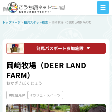
トップページ
>
観光スポット検索
> 岡﨑牧場（DEER LAND FARM）
岡﨑牧場（DEER LAND
FARM）
おかざきぼくじょう
#施設見学
#カフェ・スイーツ