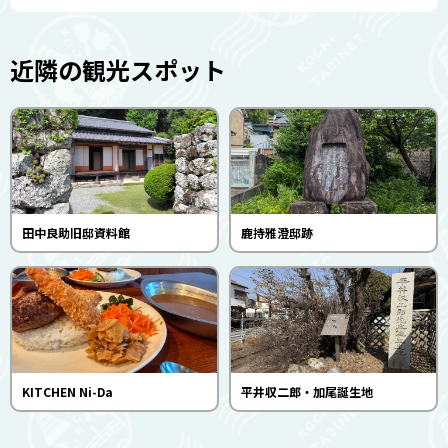
近隣の観光スポット
田中良助旧邸資料館
鹿持雅澄邸跡
KITCHEN Ni-Da
平井収二郎・加尾誕生地