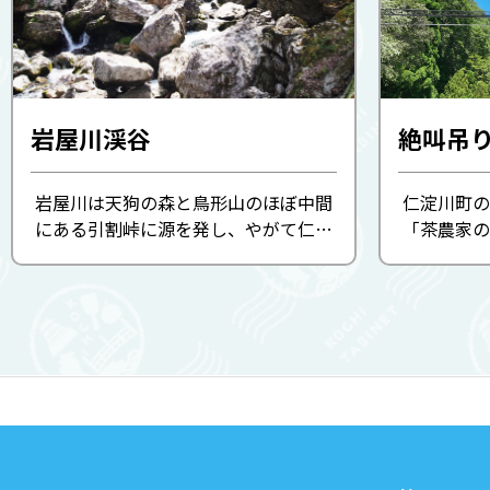
岩屋川渓谷
岩屋川は天狗の森と鳥形山のほぼ中間
仁淀川町の
にある引割峠に源を発し、やがて仁淀
「茶農家の
川へと注ぐ四国カルスト県立自然公園
組んできた
の一画。春には新緑、秋には紅葉が奇
渡」が、仁
岩・巨岩を彩り、土佐の名水40選にも
い！という
選ばれた清流は滝となり淵とな ...
ップライ