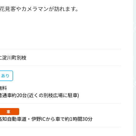
花見客やカメラマンが訪れます。
仁淀川町別枝
あり
無料
普通車約20台(近くの別枝広場に駐車)
車
高知自動車道・伊野ICから車で約1時間30分