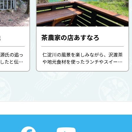
地
茶農家の店あすなろ
源氏の追っ
仁淀川の風景を楽しみながら、沢渡茶
したと伝わ
や地元食材を使ったランチやスイーツ
安徳天皇は、
を味わえます。
2日に18歳の
えられてお
に安徳天皇御