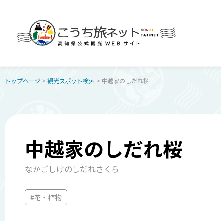
トップページ
>
観光スポット検索
> 中越家のしだれ桜
中越家のしだれ桜
なかごしけのしだれさくら
#花・植物