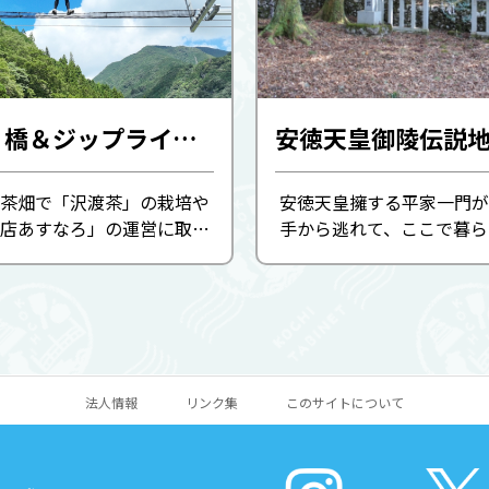
絶叫吊り橋＆ジップライン（NIYOFLY）
安徳天皇御陵伝説
茶畑で「沢渡茶」の栽培や
安徳天皇擁する平家一門が
店あすなろ」の運営に取り
手から逃れて、ここで暮ら
茶農家の株式会社「ビバ沢
る仁淀川町別枝都地区。 
淀川町をもっと元気にした
1195年（建久6年）8月2
思いで絶叫吊り橋＆爽快ジ
若さで逝去されたと言い伝
ン《ニヨフラ》をオー...
り、1933年（昭和8年）
...
法人情報
リンク集
このサイトについて