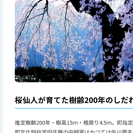
桜仙人が育てた樹齢200年のしだ
推定樹齢200年・樹高15ｍ・根周り4.5ｍ。町指
町文化財指定旧庄屋の中越家はかつては佐川領主