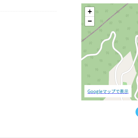
+
−
Googleマップで表示