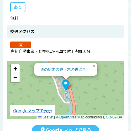
あり
無料
交通アクセス
車
高知自動車道・伊野ICから車で約1時間10分
×
+
道の駅木の香（木の香温泉）
−
Googleマップで表示
Leaflet
|
©
OpenStreetMap
contributors,
CC-BY-SA
Google マップで見る