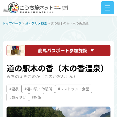
トップページ
>
食・グルメ検索
> 道の駅木の香（木の香温泉）
道の駅木の香（木の香温泉）
みちのえきこのか（このかおんせん）
#温泉
#道の駅・休憩所
#レストラン・食堂
#おみやげ
#旅館