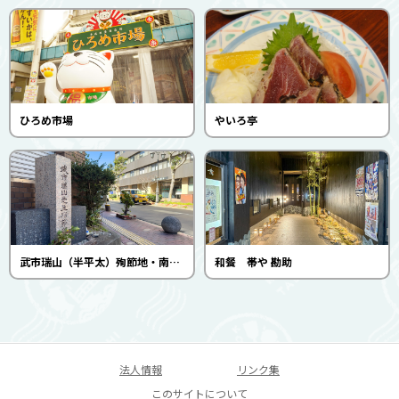
ひろめ市場
やいろ亭
武市瑞山（半平太）殉節地・南会所跡
和餐 帯や 勘助
法人情報
リンク集
このサイトについて