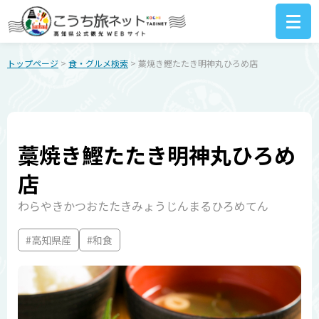
トップページ
>
食・グルメ検索
> 藁焼き鰹たたき明神丸ひろめ店
藁焼き鰹たたき明神丸ひろめ
店
わらやきかつおたたきみょうじんまるひろめてん
#高知県産
#和食