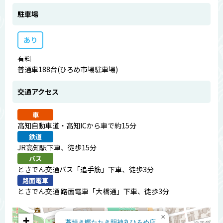
駐車場
あり
有料
普通車188台(ひろめ市場駐車場)
交通アクセス
車
高知自動車道・高知ICから車で約15分
鉄道
JR高知駅下車、徒歩15分
バス
とさでん交通バス「追手筋」下車、徒歩3分
路面電車
とさでん交通 路面電車「大橋通」下車、徒歩3分
×
+
藁焼き鰹たたき明神丸ひろめ店