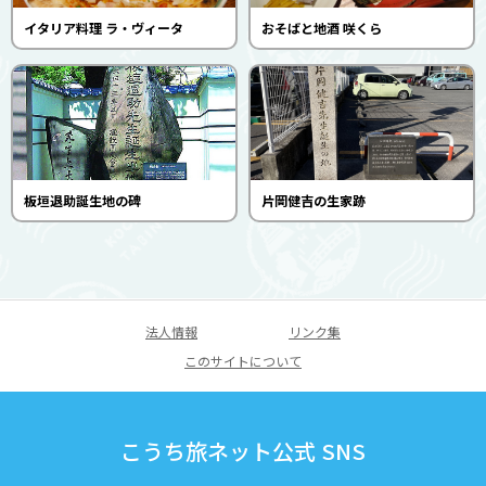
イタリア料理 ラ・ヴィータ
おそばと地酒 咲くら
板垣退助誕生地の碑
片岡健吉の生家跡
法人情報
リンク集
このサイトについて
こうち旅ネット公式 SNS