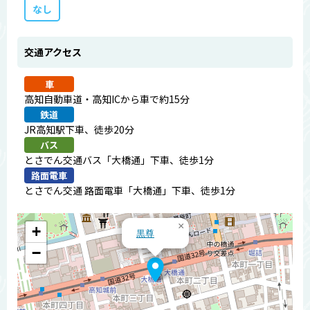
なし
交通アクセス
車
高知自動車道・高知ICから車で約15分
鉄道
JR高知駅下車、徒歩20分
バス
とさでん交通バス「大橋通」下車、徒歩1分
路面電車
とさでん交通 路面電車「大橋通」下車、徒歩1分
×
+
黒尊
−