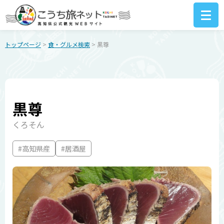
トップページ
>
食・グルメ検索
> 黒尊
黒尊
くろそん
#高知県産
#居酒屋