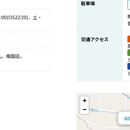
駐車場
:00(OS22:30)、土・
)
交通アクセス
丸。南国店。
+
−
味