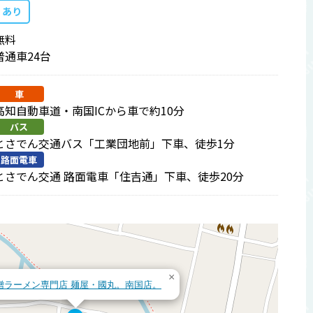
あり
無料
普通車24台
車
高知自動車道・南国ICから車で約10分
バス
とさでん交通バス「工業団地前」下車、徒歩1分
路面電車
とさでん交通 路面電車「住吉通」下車、徒歩20分
×
噌ラーメン専門店 麺屋・國丸。南国店。