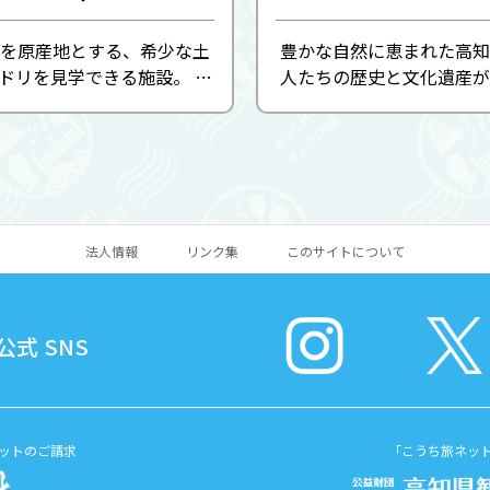
を原産地とする、希少な土
豊かな自然に恵まれた高知
ドリを見学できる施設。 入
人たちの歴史と文化遺産が
ド付きで、オナガドリと一緒
れています。これらを保護
記念撮影もできます。
えていくために発掘調査を
成果を遺物展示や各種講座
く公開しています。また、
法人情報
リンク集
このサイトについて
式 SNS
ットのご請求
「こうち旅ネッ