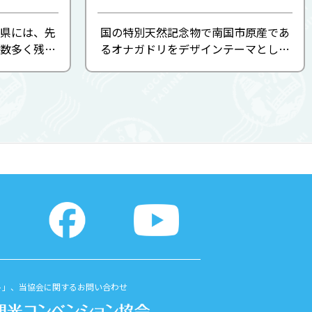
県には、先
国の特別天然記念物で南国市原産であ
数多く残さ
るオナガドリをデザインテーマとした
し後世に伝
公園。豊かな緑に囲まれた子どもの広
行い、その
場には、ローラー滑り台などの遊具が
によって広
いっぱい。太平洋が一望でき、近くを
古代...
飛来する旅客機や空港発着の様...
ト」、当協会に関するお問い合わせ