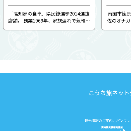
「高知家の食卓」県民総選挙2014選抜
南国市篠原
店舗。 創業1969年、家族連れで気軽に
佐のオナガ
利用できる老舗レストラン。注文で悩
館はガイ
むほど、和・洋・中のメニューが揃っ
に
た豊富なラインナップが特徴。地元の
シャモを使用したご当地グルメ ...
こうち旅ネット公
観光情報のご案内、パンフレ