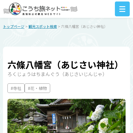
トップページ
>
観光スポット検索
> 六條八幡宮（あじさい神社）
六條八幡宮（あじさい神社）
ろくじょうはちまんぐう（あじさいじんじゃ）
#寺社
#花・植物