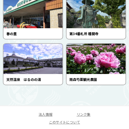
春の里
第34番札所 種間寺
天然温泉 はるのの湯
雨森芍薬観光農園
法人情報
リンク集
このサイトについて