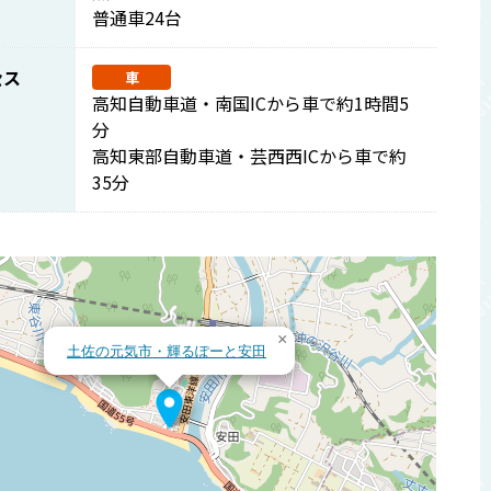
普通車24台
セス
車
高知自動車道・南国ICから車で約1時間5
分
高知東部自動車道・芸西西ICから車で約
35分
×
土佐の元気市・輝るぽーと安田