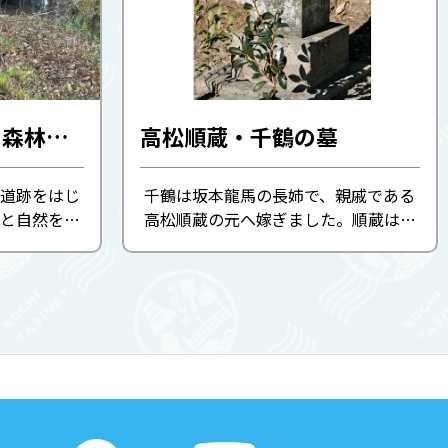
日本遺産中芸ゆずと森林鉄道ガイド会が案内するガイドツアー
高松順蔵・千鶴の墓
道跡をはじ
千鶴は坂本龍馬の長姉で、親戚である
と自然を感
高松順蔵の元へ嫁ぎました。順蔵は文
ォーキングで
武両道に秀で人徳もあったため、近隣
自転車）で巡
の石田英吉や清岡道之助、柏原禎吉な
スがありま
ど多数の若者から慕われました。 安田
 ...
小学校の左手道ばたに「高松 ...