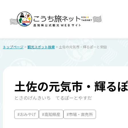
トップページ
>
観光スポット検索
> 土佐の元気市・輝るぽーと安田
土佐の元気市・輝る
とさのげんきいち てるぽーとやすだ
#おみやげ
#高知県産
#市場・直売所