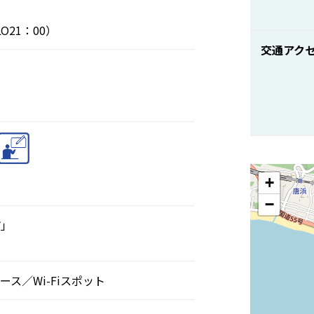
O21：00）
交通アク
+
−
市」
ス／Wi-Fiスポット