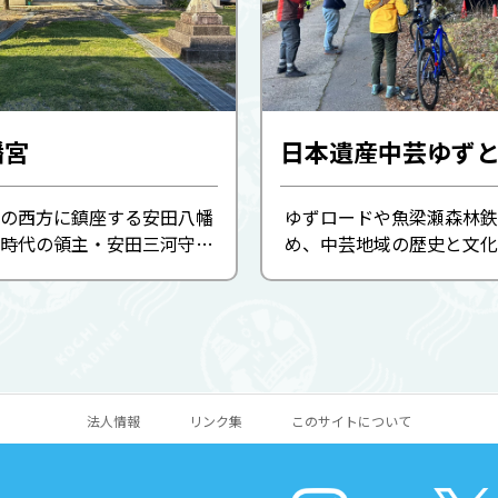
幡宮
の西方に鎮座する安田八幡
ゆずロードや魚梁瀬森林鉄
時代の領主・安田三河守に
め、中芸地域の歴史と文化
されたと伝えられる歴史あ
じられるツアーです。 ウ
す。鎌倉時代に安田に移住し
巡ったり、Eバイク（電動
安田を領有し、地名から安
ったり、９つのモデルコー
乗り、領地の鎮守とし...
す。 詳しくはホームページ
法人情報
リンク集
このサイトについて