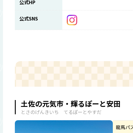
公式HP
公式SNS
土佐の元気市・輝るぽーと安田
とさのげんきいち てるぽーとやすだ
龍馬パ