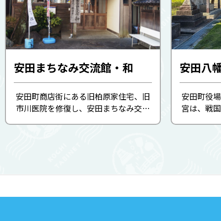
安田まちなみ交流館・和
安田八
安田町商店街にある旧柏原家住宅、旧
安田町役場
市川医院を修復し、安田まちなみ交流
宮は、戦国
館・和として活用しています。 旧柏原
よって創建
家住宅は大正から昭和初期の土佐東部
る神社で
の建築様式で、当時豊富にあった魚梁
た椎宗氏が
瀬の天然木材がふんだんに使 ...
田氏を名