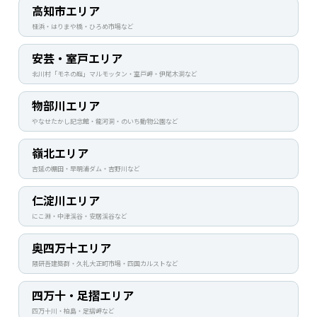
高知市エリア
桂浜・はりまや橋・ひろめ市場など
安芸・室戸エリア
北川村「モネの庭」マルモッタン・室戸岬・伊尾木洞など
物部川エリア
やなせたかし記念館・龍河洞・のいち動物公園など
嶺北エリア
吉延の棚田・早明浦ダム・吉野川など
仁淀川エリア
にこ淵・中津渓谷・安居渓谷など
奥四万十エリア
隈研吾建築群・久礼大正町市場・四国カルストなど
四万十・足摺エリア
四万十川・柏島・足摺岬など