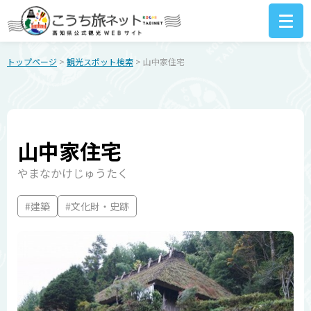
トップページ
>
観光スポット検索
> 山中家住宅
山中家住宅
やまなかけじゅうたく
#建築
#文化財・史跡