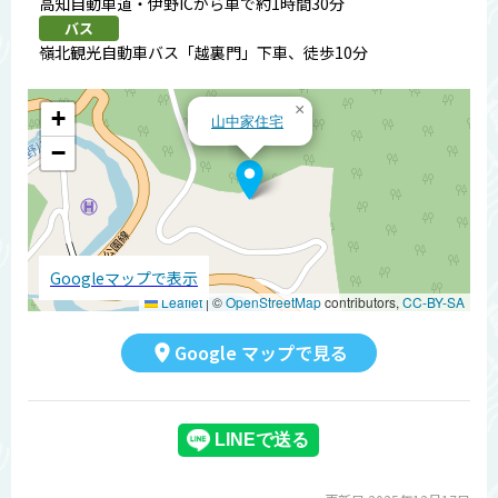
高知自動車道・伊野ICから車で約1時間30分
バス
嶺北観光自動車バス「越裏門」下車、徒歩10分
×
+
山中家住宅
−
Googleマップで表示
Leaflet
|
©
OpenStreetMap
contributors,
CC-BY-SA
Google マップで見る