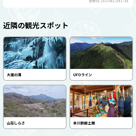
更新日 2025年12月17日
近隣の観光スポット
大瀧の滝
UFOライン
山荘しらさ
本川新郷土館