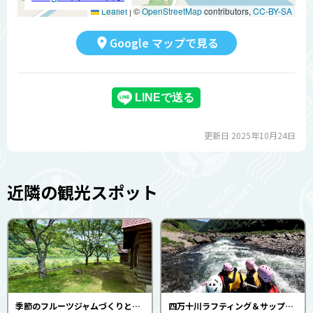
Leaflet
|
©
OpenStreetMap
contributors,
CC-BY-SA
Google マップで見る
更新日 2025年10月24日
近隣の観光スポット
季節のフルーツジャムづくりと三島オリジナルシフォンケーキづくり体験・鮎の網投げ体験・かまどでごはん炊き体験（三島キャンプ場）
四万十川ラフティング＆サップ体験（NATURAL GROOVE）