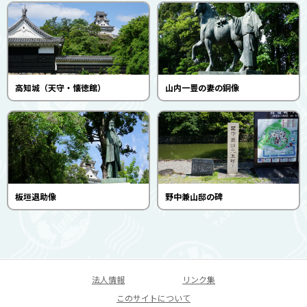
高知城（天守・懐徳館）
山内一豊の妻の銅像
板垣退助像
野中兼山邸の碑
法人情報
リンク集
このサイトについて