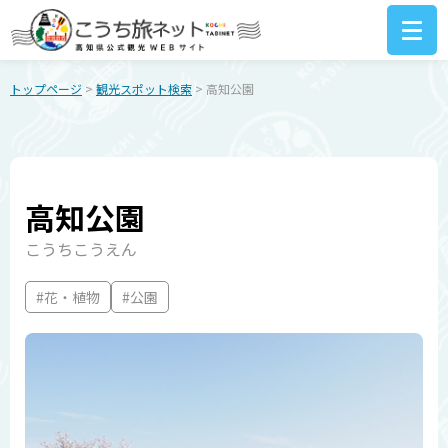
トップページ
>
観光スポット検索
> 高知公園
高知公園
こうちこうえん
#花・植物
#公園