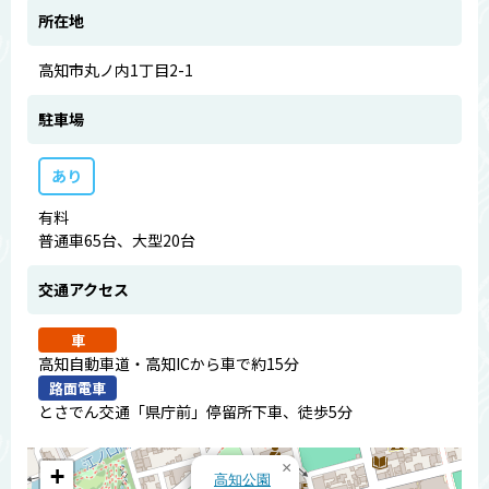
所在地
高知市丸ノ内1丁目2-1
駐車場
あり
有料
普通車65台、大型20台
交通アクセス
車
高知自動車道・高知ICから車で約15分
路面電車
とさでん交通「県庁前」停留所下車、徒歩5分
×
+
高知公園