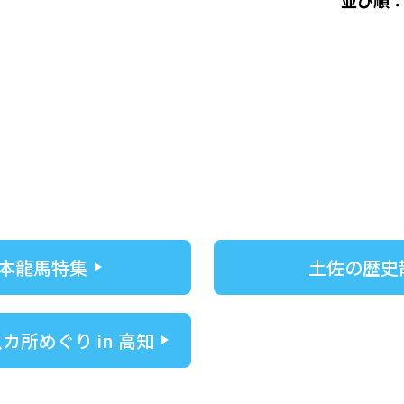
並び順
本龍馬特集
土佐の歴史
カ所めぐり in 高知