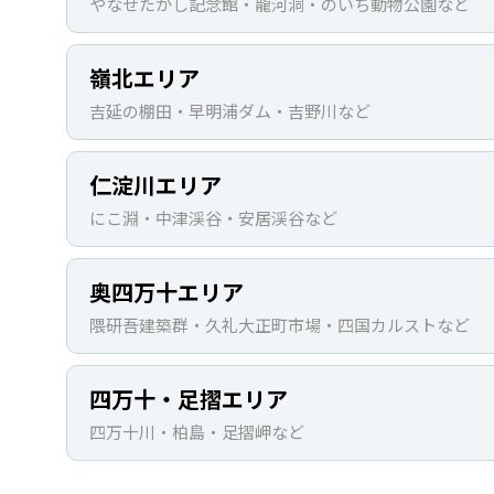
やなせたかし記念館・龍河洞・のいち動物公園など
嶺北エリア
吉延の棚田・早明浦ダム・吉野川など
仁淀川エリア
にこ淵・中津渓谷・安居渓谷など
奥四万十エリア
隈研吾建築群・久礼大正町市場・四国カルストなど
四万十・足摺エリア
四万十川・柏島・足摺岬など