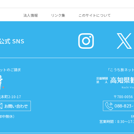
法人情報
リンク集
このサイトについて
式 SNS
ットのご請求
「こうち旅ネッ
町2-10-17
〒780-00
（年中無休）
F
営業時間：8:30〜1