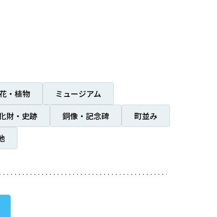
花・植物
ミュージアム
化財・史跡
銅像・記念碑
町並み
地