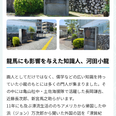
龍馬にも影響を与えた知識人、河田小龍
画人としてだけではなく、儒学などの広い知識を持っ
ていた小龍のもとには多くの門人が集まりました。そ
の中には亀山社中・土佐海援隊で活躍した長岡謙吉、
近藤長次郎、新宮馬之助らがいます。
11年にも及ぶ漂流生活ののちアメリカから帰国した中
浜（ジョン）万次郎から聞いた外国の話を『漂巽紀