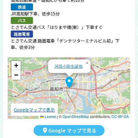
高知自動車道・高知ICから車で約10分
鉄道
JR高知駅下車、徒歩15分
バス
とさでん交通バス「はりまや橋(東）」下車すぐ
路面電車
とさでん交通 路面電車「デンテツターミナルビル前」下
車、徒歩3分
×
+
河田小龍生誕地
−
Googleマップで表示
Leaflet
|
©
OpenStreetMap
contributors,
CC-BY-SA
Google マップで見る