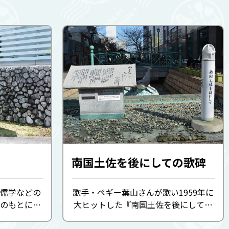
南国土佐を後にしての歌碑
儒学などの
歌手・ペギー葉山さんが歌い1959年に
のもとには
大ヒットした『南国土佐を後にして』
。その中に
は、太平洋戦争の時代に郷土出身の鯨