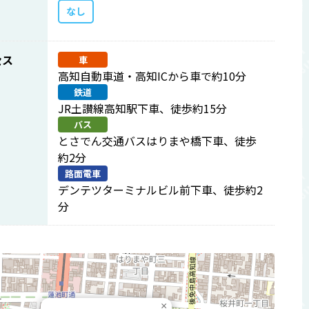
なし
セス
車
高知自動車道・高知ICから車で約10分
鉄道
JR土讃線高知駅下車、徒歩約15分
バス
とさでん交通バスはりまや橋下車、徒歩
約2分
路面電車
デンテツターミナルビル前下車、徒歩約2
分
×