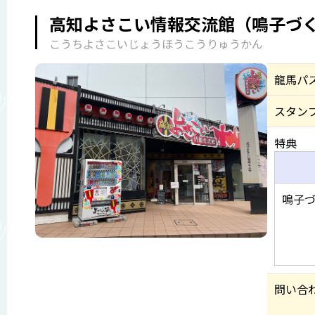
高知よさこい情報交流館（鳴子づ
こうちよさこいじょうほうこうりゅうかん
龍馬パ
スタン
特典
鳴子づ
問い合