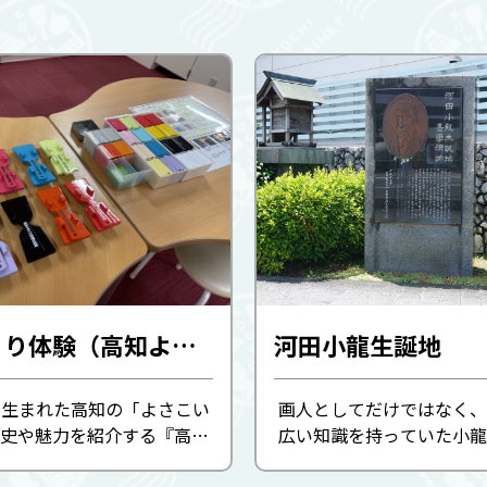
鳴子づくり体験（高知よさこい情報交流館）
河田小龍生誕地
に生まれた高知の「よさこい
画人としてだけではなく、
史や魅力を紹介する『高知
広い知識を持っていた小龍
報交流館』。 外観は、よさ
多くの門人が集まりました