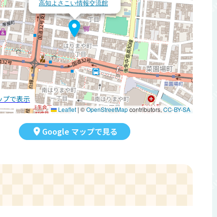
高知よさこい情報交流館
マップで表示
Leaflet
|
©
OpenStreetMap
contributors,
CC-BY-SA
Google マップで見る