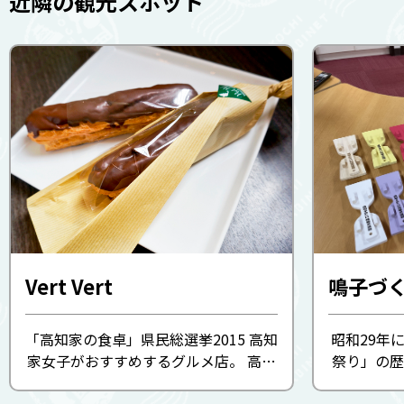
近隣の観光スポット
Vert Vert
「高知家の食卓」県民総選挙2015 高知
昭和29年
家女子がおすすめするグルメ店。 高知
祭り」の歴
の果物やお米など、地の食材に惚れ込
よさこい情