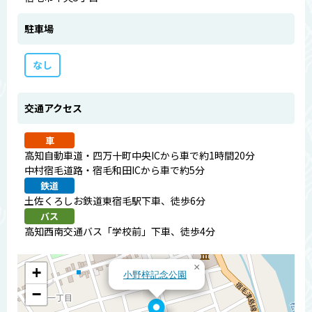
駐車場
なし
交通アクセス
車
高知自動車道・四万十町中央ICから車で約1時間20分
中村宿毛道路・宿毛和田ICから車で約5分
鉄道
土佐くろしお鉄道東宿毛駅下車、徒歩6分
バス
高知西南交通バス「学校前」下車、徒歩4分
×
+
小野梓記念公園
−