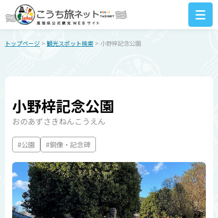
トップページ
>
観光スポット検索
> 小野梓記念公園
小野梓記念公園
おのあずさきねんこうえん
#公園
#銅像・記念碑