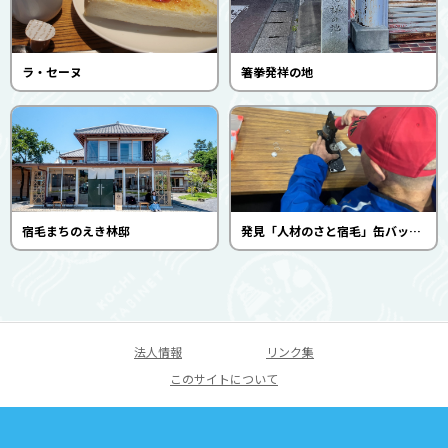
ラ・セーヌ
箸拳発祥の地
宿毛まちのえき林邸
発見「人材のさと宿毛」缶バッジづくり（宿毛市立宿毛歴史館）
法人情報
リンク集
このサイトについて