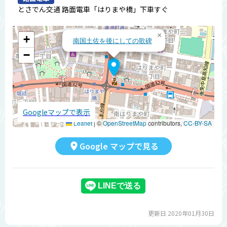
とさでん交通 路面電車「はりまや橋」下車すぐ
×
+
南国土佐を後にしての歌碑
−
Googleマップで表示
Leaflet
|
©
OpenStreetMap
contributors,
CC-BY-SA
Google マップで見る
更新日 2020年01月30日