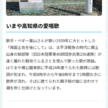
いまや高知県の愛唱歌
歌手・ペギー葉山さんが歌い1959年に大ヒットした
『南国土佐を後にして』は、太平洋戦争の時代に郷土
出身の鯨部隊（旧日本陸軍第40師団歩兵第236連隊）が
遠く離れた戦地でふるさとを偲んで歌った歌が原曲。
はりまや橋公園東側に平成24年建てられた歌碑には歌
詞が刻まれ、午前8時半から午後8時半まで1時間おきに
歌声が流れ、そばに建てられた親子鯨が曲に合わせて
潮を吹く仕掛けとなっています。