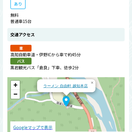
あり
無料
普通車15台
交通アクセス
車
高知自動車道・伊野ICから車で約45分
バス
黒岩観光バス「倉良」下車、徒歩2分
×
+
ラーメン 自由軒 越知本店
−
Googleマップで表示