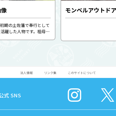
山像
初期の土佐藩で奉行として
り活躍した人物です。祖母は
山内一豊の妹・合（ごう）
藩政改革の命を受けて、堤防
開発、港の建築を行い、能
下級武士を登用する ...
法人情報
リンク集
このサイトについて
式 SNS