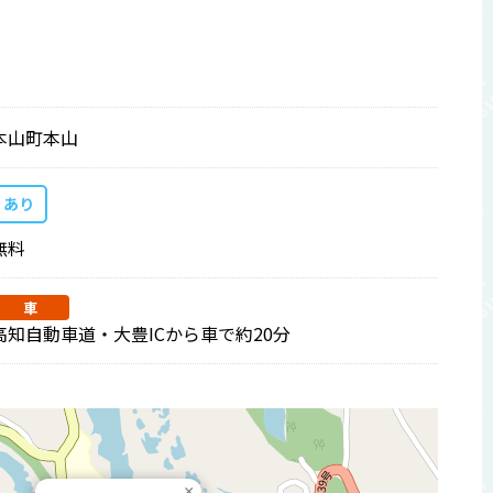
本山町本山
あり
無料
車
高知自動車道・大豊ICから車で約20分
×