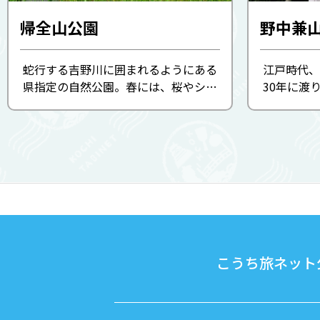
帰全山公園
野中兼
蛇行する吉野川に囲まれるようにある
江戸時代、
県指定の自然公園。春には、桜やシャ
30年に渡
クナゲが咲き誇ります。入り口には、
初代藩主・
藩政時代の政治家で南学者としても知
でした。 
られる野中兼山の像が建ち、園内には
建設、新田
兼山の母、秋田夫人の墓があり...
力次第で
こうち旅ネット公