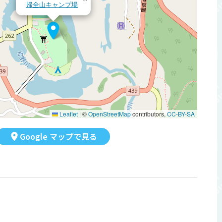
帰全山キャンプ場
Leaflet
|
©
OpenStreetMap
contributors,
CC-BY-SA
Google マップで見る