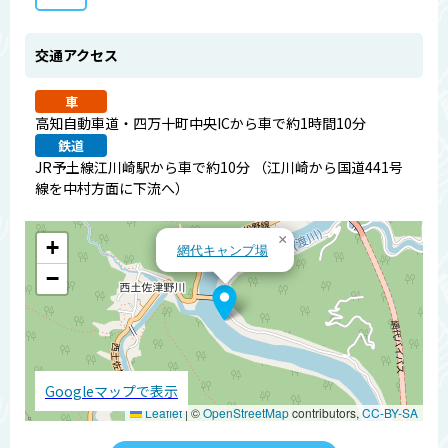
交通アクセス
車
高知自動車道・四万十町中央ICから車で約1時間10分
鉄道
JR予土線江川崎駅から車で約10分 （江川崎から国道441号
線を中村方面に下流へ）
×
+
網代キャンプ場
−
Googleマップで表示
Leaflet
|
©
OpenStreetMap
contributors,
CC-BY-SA