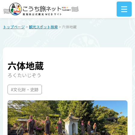
トップページ
>
観光スポット検索
> 六体地蔵
六体地蔵
ろくたいじぞう
#文化財・史跡