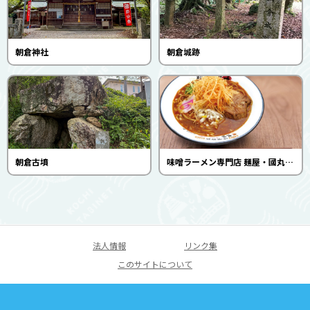
朝倉神社
朝倉城跡
朝倉古墳
味噌ラーメン専門店 麺屋・國丸。土佐道路店。
法人情報
リンク集
このサイトについて