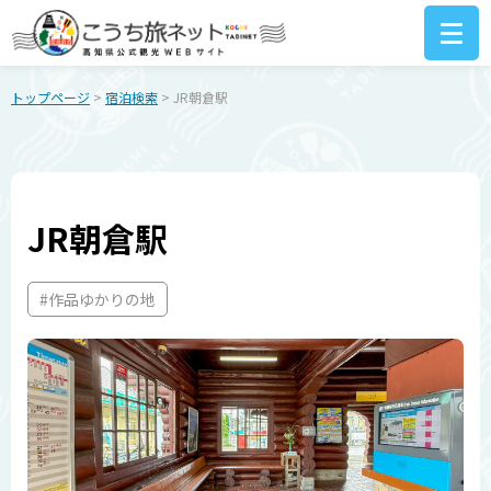
トップページ
>
宿泊検索
> JR朝倉駅
JR朝倉駅
#作品ゆかりの地