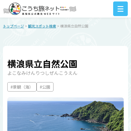
トップページ
>
観光スポット検索
> 横浪県立自然公園
横浪県立自然公園
よこなみけんりつしぜんこうえん
#景観（海）
#公園