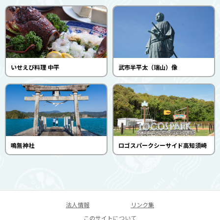
いせえび料理 中平
武市半平太（瑞山）像
鳴無神社
ロゴスパークシーサイド高知須崎
法人情報
リンク集
このサイトについて