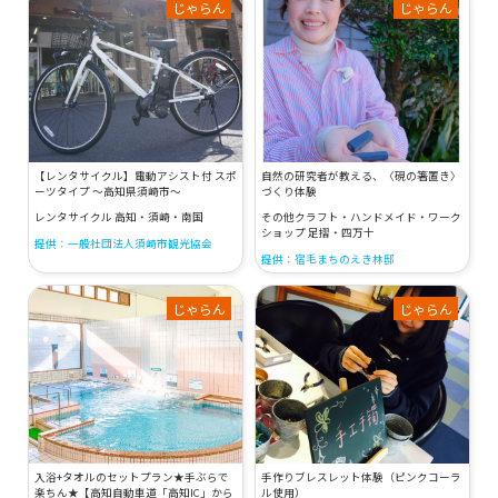
じゃらん
じゃらん
【レンタサイクル】電動アシスト付 スポ
自然の研究者が教える、〈硯の箸置き〉
ーツタイプ ～高知県須崎市～
づくり体験
レンタサイクル 高知・須崎・南国
その他クラフト・ハンドメイド・ワーク
ショップ 足摺・四万十
提供：一般社団法人須崎市観光協会
提供：宿毛まちのえき林邸
じゃらん
じゃらん
入浴+タオルのセットプラン★手ぶらで
手作りブレスレット体験（ピンクコーラ
楽ちん★【高知自動車道「高知IC」から
ル使用）