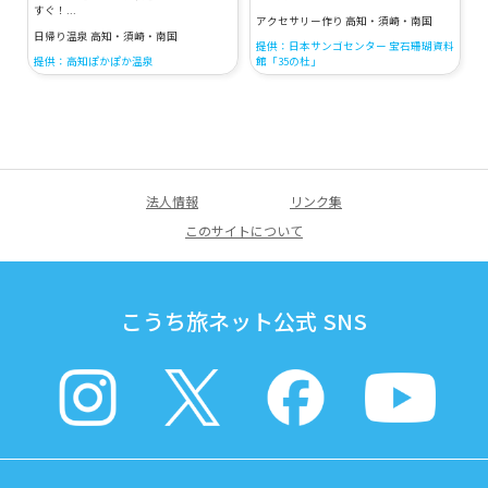
すぐ！...
アクセサリー作り 高知・須崎・南国
日帰り温泉 高知・須崎・南国
提供：日本サンゴセンター 宝石珊瑚資料
提供：高知ぽかぽか温泉
館「35の杜」
法人情報
リンク集
このサイトについて
こうち旅ネット公式 SNS