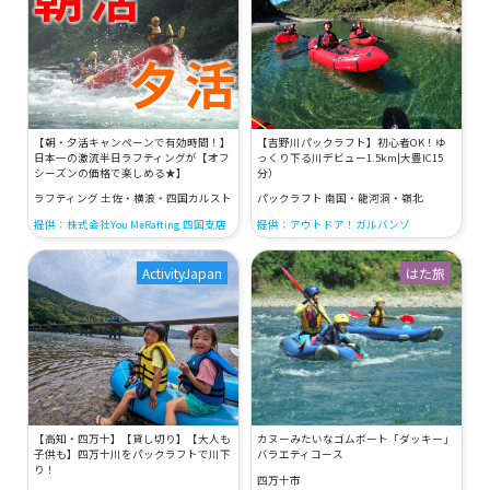
【朝・夕活キャンペーンで有効時間！】
【吉野川パックラフト】初心者OK！ゆ
日本一の激流半日ラフティングが【オフ
っくり下る川デビュー1.5km|大豊IC15
シーズンの価格で楽しめる★】
分）
ラフティング 土佐・横浪・四国カルスト
パックラフト 南国・龍河洞・嶺北
提供：株式会社You MeRafting 四国支店
提供：アウトドア！ガルバンゾ
ActivityJapan
はた旅
【高知・四万十】【貸し切り】【大人も
カヌーみたいなゴムボート「ダッキー」
子供も】四万十川をパックラフトで川下
バラエティコース
り！
四万十市