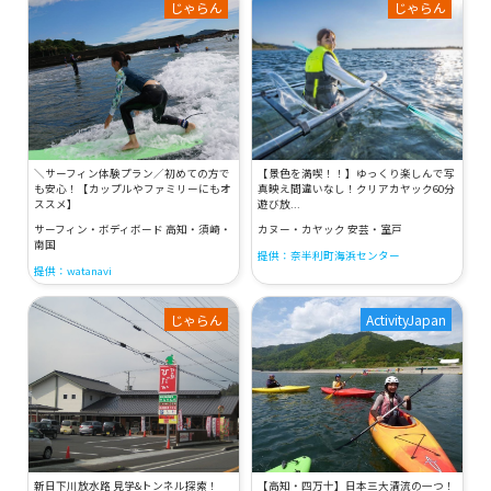
じゃらん
じゃらん
＼サーフィン体験プラン／初めての方で
【景色を満喫！！】ゆっくり楽しんで写
も安心！【カップルやファミリーにもオ
真映え間違いなし！クリアカヤック60分
ススメ】
遊び放...
サーフィン・ボディボード 高知・須崎・
カヌー・カヤック 安芸・室戸
南国
提供：奈半利町海浜センター
提供：watanavi
じゃらん
ActivityJapan
新日下川放水路 見学&トンネル探索！
【高知・四万十】日本三大清流の一つ！