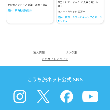
四万十川でカヤック（1人乗り用）体
その他アウトドア 高知・須崎・南国
験！
提供：日高村観光協会
カヌー・カヤック 四万十
提供：四万十カヌーとキャンプの里 か
わらっこ
法人情報
リンク集
このサイトについて
こうち旅ネット公式 SNS