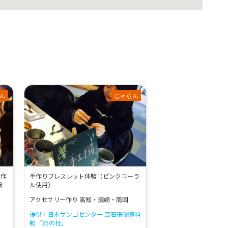
ん
じゃらん
で作
手作りブレスレット体験（ピンクコーラ
験
ル使用）
アクセサリー作り 高知・須崎・南国
提供：日本サンゴセンター 宝石珊瑚資料
館「35の杜」