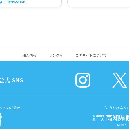
：38phyto lab.
法人情報
リンク集
このサイトについて
式 SNS
ットのご請求
「こうち旅ネッ