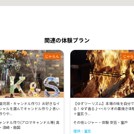
関連の体験プラン
じゃらん
じゃら
龍河洞・キャンドル作り》お好きなイ
【ゆずツーリズム】本場の味を自分
シャルを選んでキャンドル作り♪思い
る！ゆず香る♪<<カツオの藁焼き体
作りや...
＋室玄ラ...
ャンドル作り(アロマキャンドル等) 高
その他レジャー・体験 安芸・室戸
・須崎・南国
提供：室玄