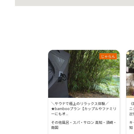
じゃらん
＼サウナで極上のリラックス体験／
《
★bambooプラン【カップルやファミリ
ニ
ーにもオ...
出
その他風呂・スパ・サロン 高知・須崎・
キ
南国
知